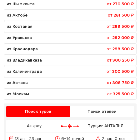
из Шымкента
от
270 500 ₽
из Актобе
от
281 500 ₽
из Костаная
от
289 500 ₽
из Уральска
от
292 000 ₽
из Краснодара
от
298 500 ₽
из Владикавказа
от
300 250 ₽
из Калининграда
от
300 500 ₽
из Астаны
от
308 750 ₽
из Москвы
от
325 500 ₽
Поиск туров
Поиск отелей
Атырау
Турция: АНТАЛЬЯ
13 авг–23 авг
6–14 ночей
2 взр, 0 дет