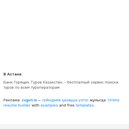
В Астане:
Банк Горящих Туров Казахстан, - бесплатный сервис поиска
туров по всем туроператорам
Реклама:
cvgun.io
—
түйіндеме қазақша
үлгісі
жұмысқа.
Online
resume builder
with
examples
and free
templates
.