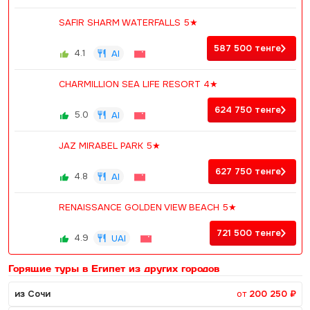
SAFIR SHARM WATERFALLS 5★
587 500
тенге
4.1
AI
CHARMILLION SEA LIFE RESORT 4★
624 750
тенге
5.0
AI
JAZ MIRABEL PARK 5★
627 750
тенге
4.8
AI
RENAISSANCE GOLDEN VIEW BEACH 5★
721 500
тенге
4.9
UAI
Горящие туры в Египет из других городов
из Сочи
от
200 250 ₽