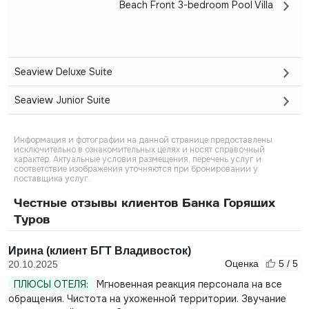
Beach Front 3-bedroom Pool Villa
Seaview Deluxe Suite
Seaview Junior Suite
Информация и фотографии на данной странице предоставлены
исключительно в ознакомительных целях и носят справочный
характер. Актуальные условия размещения, перечень услуг и
соответствие изображения уточняются при бронировании у
поставщика услуг.
Честные отзывы клиентов Банка Горящих
Туров
Ирина (клиент БГТ Владивосток)
Оценка
5 / 5
20.10.2025
ПЛЮСЫ ОТЕЛЯ:
Мгновенная реакция персонала на все
обращения. Чистота на ухоженной территории. Звучание