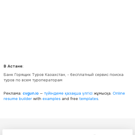
В Астане:
Банк Горящих Туров Казахстан, - бесплатный сервис поиска
туров по всем туроператорам
Реклама:
cvgun.io
—
түйіндеме қазақша
үлгісі
жұмысқа.
Online
resume builder
with
examples
and free
templates
.
Все ресурсы настоящего сайта, включая дизайн, текстовое и