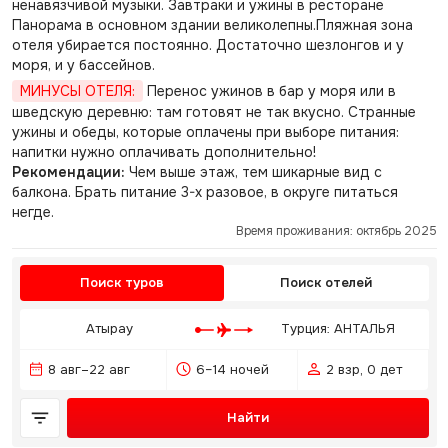
ненавязчивой музыки. Завтраки и ужины в ресторане
Панорама в основном здании великолепны.Пляжная зона
отеля убирается постоянно. Достаточно шезлонгов и у
моря, и у бассейнов.
МИНУСЫ ОТЕЛЯ:
Перенос ужинов в бар у моря или в
шведскую деревню: там готовят не так вкусно. Странные
ужины и обеды, которые оплачены при выборе питания:
напитки нужно оплачивать дополнительно!
Рекомендации:
Чем выше этаж, тем шикарные вид с
балкона. Брать питание 3-х разовое, в округе питаться
негде.
Время проживания: октябрь 2025
Поиск туров
Поиск отелей
Атырау
Турция: АНТАЛЬЯ
8 авг–22 авг
6–14 ночей
2 взр, 0 дет
Найти