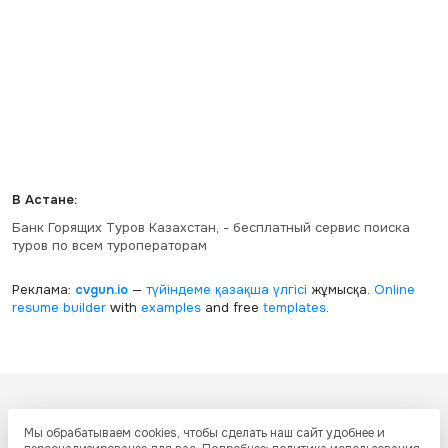
В Астане:
Банк Горящих Туров Казахстан, - бесплатный сервис поиска
туров по всем туроператорам
Реклама:
cvgun.io
—
түйіндеме қазақша
үлгісі
жұмысқа.
Online
resume builder
with
examples
and free
templates
.
Все ресурсы настоящего сайта, включая дизайн, текстовое и
Мы обрабатываем cookies, чтобы сделать наш сайт удобнее и
графическое содержание, структуру и оформление страниц защищены