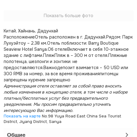
Показать больше фото
Китай, Хайнань, Дадунхай
РасположениеОтель расположен в г. Дадунхай.Рядом: Парк
Лухуэйтоу – 2,38 км.Отель поблизости: Barry Boutique
Seaview Hotel Sanya.Об отелеВключает в себя 10-этажное
здание с лифтами.ПляжПляж в – 300 м от отеля.Пляжные
полотенца, шезлонги и зонтики: не
предоставляются.Важнодепозит взимается – 50 USD или
300 RMB за номер, за все время проживанияпитомцы
запрещены курение запрещено
Администрация отеля оставляет за собой право вносить
любые изменения в концепцию отеля, в том числе о наборе
платных/бесплатных услуг без предварительного
уведомления. Мы просим предварительно уточнять
интересующую Вас информацию.
Показать на карте
No.98 Yuya Road East China Sea Tourist
District, Jiyang District, Sanya
Общие