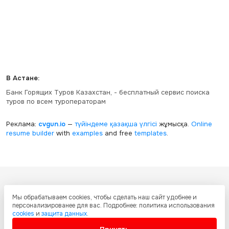
В Астане:
Банк Горящих Туров Казахстан, - бесплатный сервис поиска
туров по всем туроператорам
Реклама:
cvgun.io
—
түйіндеме қазақша
үлгісі
жұмысқа.
Online
resume builder
with
examples
and free
templates
.
Все ресурсы настоящего сайта, включая дизайн, текстовое и
Мы обрабатываем cookies, чтобы сделать наш сайт удобнее и
графическое содержание, структуру и оформление страниц защищены
персонализированее для вас. Подробнее: политика использования
международными соглашениями и законодательством Республики
cookies
и
защита данных
.
Казахстан об охране авторских прав и интеллектуальной собственности.
Любое копирование и распространение материалов сайта без