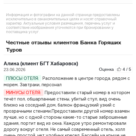
Информация и фотографии на данной странице предоставлены
исключительно в ознакомительных целях и носят справочный
характер. Актуальные условия размещения, перечень услуг и
соответствие изображения уточняются при бронировании у
поставщика услуг.
Честные отзывы клиентов Банка Горящих
Туров
Алина (клиент БГТ Хабаровск)
Оценка
4 / 5
23.06.2026
ПЛЮСЫ ОТЕЛЯ:
Расположение в центре города, рядом с
морем. Завтраки, персонал
МИНУСЫ ОТЕЛЯ:
Предоставили старый номер в котором
течёт пол, обшарпанные стены, убитый стул, вид очень
близко на соседний дом, балкон французкий узкий с
прозрачными стенами.Предоставили другой номер взамен
лучше, но с одной стороны какие-то старые заброшенные
здания, портит вид из окна. Каждое утро ремонтировали
дорогу вокруг отеля. Не самый современный отель, холл
очень простой, нет удобных кресел. Бассейн на крыше не