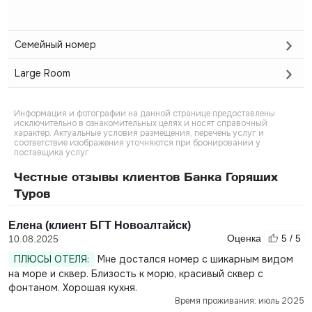
Семейный номер
Large Room
Информация и фотографии на данной странице предоставлены
исключительно в ознакомительных целях и носят справочный
характер. Актуальные условия размещения, перечень услуг и
соответствие изображения уточняются при бронировании у
поставщика услуг.
Честные отзывы клиентов Банка Горящих
Туров
Елена (клиент БГТ Новоалтайск)
Оценка
5 / 5
10.08.2025
ПЛЮСЫ ОТЕЛЯ:
Мне достался номер с шикарным видом
на море и сквер. Близость к морю, красивый сквер с
фонтаном. Хорошая кухня.
Время проживания: июль 2025