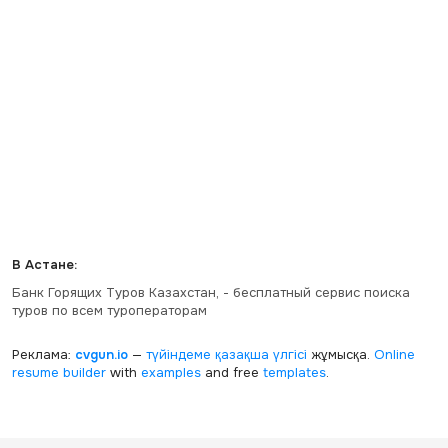
В Астане:
Банк Горящих Туров Казахстан, - бесплатный сервис поиска
туров по всем туроператорам
Реклама:
cvgun.io
—
түйіндеме қазақша
үлгісі
жұмысқа.
Online
resume builder
with
examples
and free
templates
.