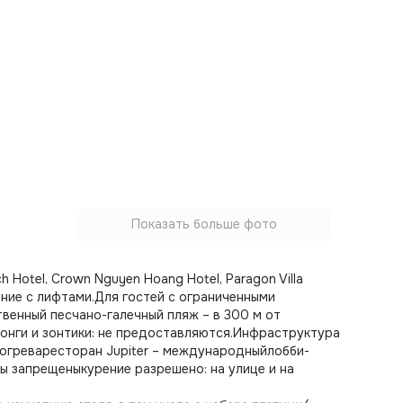
Показать больше фото
 Hotel, Crown Nguyen Hoang Hotel, Paragon Villa
ание с лифтами.Для гостей с ограниченными
енный песчано-галечный пляж – в 300 м от
лонги и зонтики: не предоставляются.Инфраструктура
одогреваресторан Jupiter – международныйлобби-
 запрещеныкурение разрешено: на улице и на