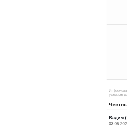
Информаци
условия р
Честны
Вадим (
03.05.20