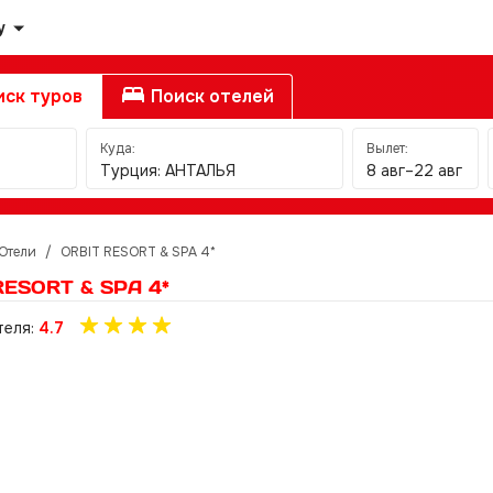
у
ск туров
Поиск отелей
Куда:
Вылет:
Турция: АНТАЛЬЯ
8 авг–22 авг
Отели
/
ORBIT RESORT & SPA 4*
RESORT & SPA 4*
теля:
4.7