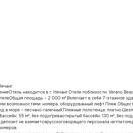
Нячанг
ниеОтель находится в г. Нячанг.Отели поблизости: Verano Beach
отелеОбщая площадь – 2 000 м².Включает в себя 7-этажное зд
ми возможностями: номера, оборудованный лифт.Пляж Обществ
од в море – песчано-галечный.Пляжные полотенца: платно.Шез
бассейн: 55 м², без подогреваоткрытый бассейн: 130 м², без п
депозит не взимаетсярусскоговорящего персонала нетпитомцы
номеров