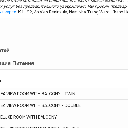
ация отеля оставляет за собой право вносить любые изменения в
х услуг без предварительного уведомления. Мы просим предвар
на карте
191-192, An Vien Peninsula, Nam Nha Trang Ward, Khanh H
етей
пция Питания
а
SEA VIEW ROOM WITH BALCONY - TWIN
SEA VIEW ROOM WITH BALCONY - DOUBLE
DELUXE ROOM WITH BALCONY