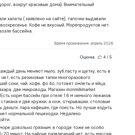
дорог, вокруг красивые дома). Внимательный
и халаты ( заявлено на сайте); тапочки выдавали
о воскресенье. Кофе не вкусный. Морепродуктов нет.
возле бассейна.
Время проживания: апрель 2026
Оценка
4 / 5
аждый день меняют мыло, зуб.пасту и щетку, есть в
в нет, есть резиновые тапки многоразового
ий соки, чай, кофе, фо бо, готовят омлеты и яйца,
ахара, две микроводы. Магазин monmilkmarket
Есть норм бассейн при отеле 1.6 м немного лежаков
 стакана и две кружки, а нож, открывашки, столовые
ь деньги, пара кафешек, где поесть. Но лучше ездить
с нет нормальной пешеходки. Недалеко
ойти.
 море довольно грязным, в городе тоже не особо
5-20 минут. На районе развлечений нет, есть массаж