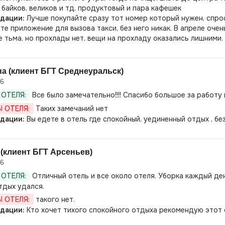
 байков, великов и тд, продуктовый и пара кафешек
дации:
Лучше покупайте сразу тот номер который нужен, спрос
те приложение для вызова такси, без него никак. В апреле очен
е тьма, но прохлады нет, вещи на прохладу оказались лишними.
а (клиент БГТ Среднеуральск)
26
ОТЕЛЯ:
Все было замечательно!!!! Спасибо большое за работу
 ОТЕЛЯ:
Таких замечаний нет
дации:
Вы едете в отель где спокойный, уединенный отдых , бе
(клиент БГТ Арсеньев)
26
ОТЕЛЯ:
Отличный отель и все около отеля. Уборка каждый де
тдых удался.
 ОТЕЛЯ:
такого нет.
дации:
Кто хочет тихого спокойного отдыха рекомендую этот 