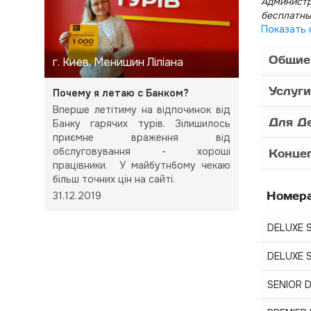
Администр
бесплатны
Показать 
Общие
г. Киев, Менишин Ліліана
Услуги
Почему я летаю с Банком?
Вперше летітиму на відпочинок від
Для Д
Банку гарячих турів. Зілишилось
приємне враження від
обслуговування - хороші
Конце
працівники. У майбутнбому чекаю
більш точних цін на сайті.
Номер
31.12.2019
DELUXE 
DELUXE 
SENIOR 