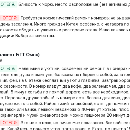
ОТЕЛЯ:
Близость к морю, место расположение (нет активных 
.
 ОТЕЛЯ:
Требуется косметический ремонт номеров; не выдавал
 день заселения. Много граждан Китая, особенно, с четверга п
ожности обедать и ужинать в ресторане отеля. Мало лежаков 
дации:
Выбор за клиентом.
клиент БГТ Омск)
26
ОТЕЛЯ:
маленький и уютный, современный ремонт, в номерах к
 гель для душа и шампунь, бальзама нет берем с собой, халато
ния, фен, на 6 этаже бесплатный утюг и гладилка. Завтрак хорош
о сезонности. В номер кладут два кофе, два зеленых чая, два с
вый, 5 минут хотьбы по прямой дороге, есть все необходимое. 
го. Персонал дружелюбный, в номере есть бокалы для вина, два
нужно взять с собой. Район тихий, спокойный, есть где поменят
на такси или байке, пешком невозможно 40+минут хотьбы, плю
р(винперл) и музей океанографии можно пешком за 20 минут д
 ОТЕЛЯ:
Это не к отелю, но лично мне показалось ближайшее
ло. Купайтесь с раннего утра, тогда почище. Ехать до центра 1