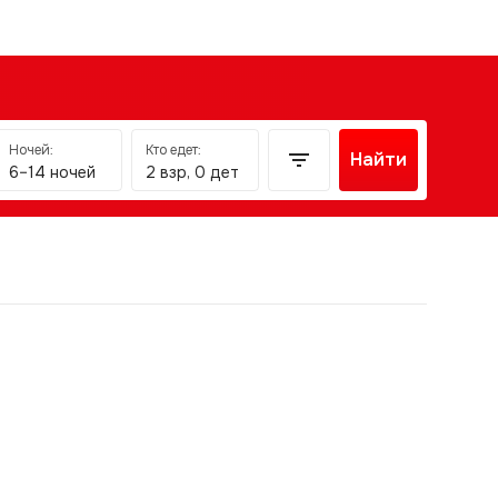
Ночей:
Кто едет:
Найти
6–14 ночей
2 взр, 0 дет