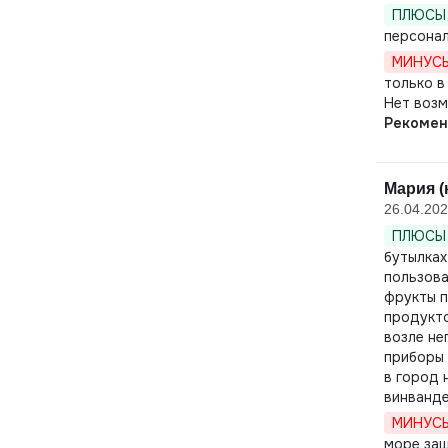
ПЛЮСЫ 
персонал
МИНУСЫ
только в
Нет возм
Рекомен
Мария (
26.04.20
ПЛЮСЫ 
бутылках
пользова
фрукты п
продукто
возле не
приборы 
в город 
винванде
МИНУСЫ
море заш