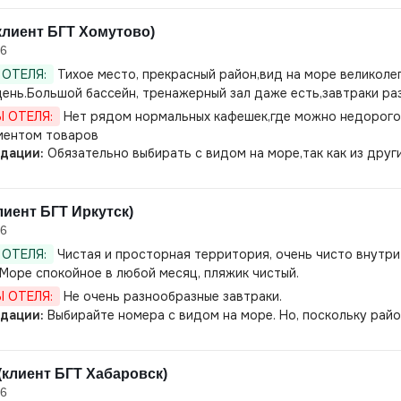
клиент БГТ Хомутово)
26
ОТЕЛЯ:
Тихое место, прекрасный район,вид на море великоле
ень.Большой бассейн, тренажерный зал даже есть,завтраки раз
 ОТЕЛЯ:
Нет рядом нормальных кафешек,где можно недорого 
ментом товаров
дации:
Обязательно выбирать с видом на море,так как из друг
лиент БГТ Иркутск)
26
ОТЕЛЯ:
Чистая и просторная территория, очень чисто внутри
 Море спокойное в любой месяц, пляжик чистый.
 ОТЕЛЯ:
Не очень разнообразные завтраки.
дации:
Выбирайте номера с видом на море. Но, поскольку райо
(клиент БГТ Хабаровск)
26