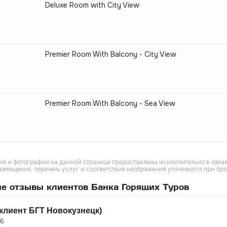
Deluxe Room with City View
Premier Room With Balcony - City View
Premier Room With Balcony - Sea View
я и фотографии на данной странице предоставлены исключительно в ознак
азмещения, перечень услуг и соответствие изображения уточняются при бр
е отзывы клиентов Банка Горящих Туров
клиент БГТ Новокузнецк)
26