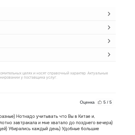
омительных целях и носят справочный характер. Актуальные
онировании у поставщика услуг.
Оценка
5 / 5
азные) Нотнадо учитывать что Вы в Китае и,
плотно завтракала и мне хватало до позднего вечера)
ццей) Убирались каждый день) Удобные большие