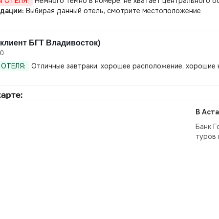
 ОТЕЛЯ:
Немного темно в номере, не хватает центрального 
дации:
Выбирая данный отель, смотрите местоположение
клиент БГТ Владивосток)
20
ОТЕЛЯ:
Отличные завтраки, хорошее расположение, хорошие
арте:
В Аста
Банк Г
туров 