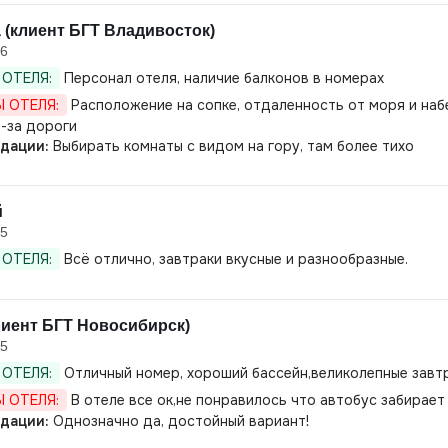
 (клиент БГТ Владивосток)
26
ОТЕЛЯ:
Персонал отеля, наличие балконов в номерах
 ОТЕЛЯ:
Расположение на сопке, отдаленность от моря и наб
-за дороги
дации:
Выбирать комнаты с видом на гору, там более тихо
й
25
ОТЕЛЯ:
Всё отлично, завтраки вкусные и разнообразные.
лиент БГТ Новосибирск)
25
ОТЕЛЯ:
Отличный номер, хороший бассейн,великолепные завт
 ОТЕЛЯ:
В отеле все ок,не понравилось что автобус забирает
дации:
Однозначно да, достойный вариант!