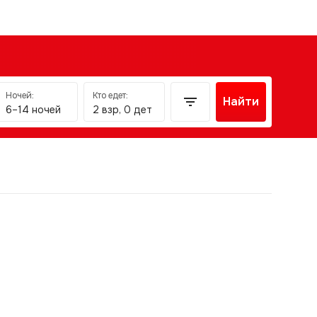
Ночей:
Кто едет:
Найти
6–14 ночей
2 взр, 0 дет