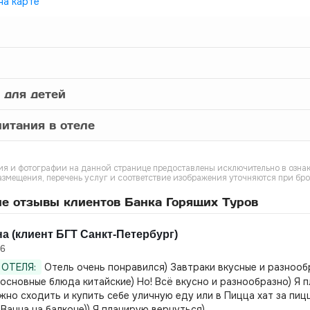
на карте
 для детей
итания в отеле
я и фотографии на данной странице предоставлены исключительно в ознак
азмещения, перечень услуг и соответствие изображения уточняются при бр
е отзывы клиентов Банка Горящих Туров
а (клиент БГТ Санкт-Петербург)
26
ОТЕЛЯ:
Отель очень понравился) Завтраки вкусные и разнообр
 основные блюда китайские) Но! Всё вкусно и разнообразно) Я 
жно сходить и купить себе уличную еду или в Пицца хат за пи
 Ванна на балконе)) Я планирую вернуться)