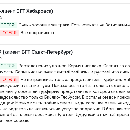
клиент БГТ Хабаровск)
25
ОТЕЛЯ:
Очень хорошие завтраки. Есть комната на 3стиральн
 ОТЕЛЯ:
Все понравилось.
 (клиент БГТ Санкт-Петербург)
25
ОТЕЛЯ:
Расположение удачное. Кормят неплохо. Следят за со
мость. Большинство знают английский язык и русский что очен
 ОТЕЛЯ:
Не понравились только представители турфирмы Библ
экскурсии и лишние туры. Показалось что были очень недовольн
ше чем у соседней турфирмы представители которой сидели за
едовольство только Библио-Глобусом. В остальном все прекр
дации:
Можно брать любые номера. виды хорошие отель наход
м не ведитесь на навязывание услуг по здоровью. В большинств
жно брать электросамокат (у отеля Дудунхай отличный прокат
ая все хорошо.