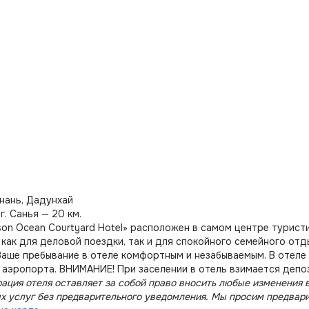
йнань, Дадунхай
г. Санья — 20 км.
son Ocean Courtyard Hotel» расположен в самом центре турист
как для деловой поездки, так и для спокойного семейного отд
аше пребывание в отеле комфортным и незабываемым. В отеле
т аэропорта. ВНИМАНИЕ! При заселении в отель взимается депо
ация отеля оставляет за собой право вносить любые изменения в
х услуг без предварительного уведомления. Мы просим предвар