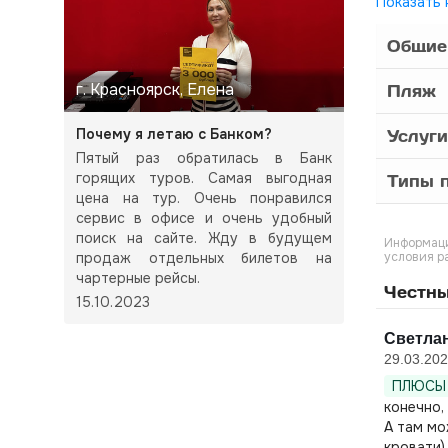
Показать 
Общие
г. Красноярск, Елена
Пляж
Почему я летаю с Банком?
Услуги
Пятый раз обратилась в Банк
горящих туров. Самая выгодная
Типы п
цена на тур. Очень понравился
сервис в офисе и очень удобный
поиск на сайте. Жду в будущем
Информаци
продаж отдельных билетов на
условия р
чартерные рейсы.
Честны
15.10.2023
Светлан
29.03.20
ПЛЮСЫ 
конечно,
А там мо
кровати)