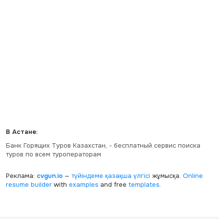
В Астане:
Банк Горящих Туров Казахстан, - бесплатный сервис поиска
туров по всем туроператорам
Реклама:
cvgun.io
—
түйіндеме қазақша
үлгісі
жұмысқа.
Online
resume builder
with
examples
and free
templates
.