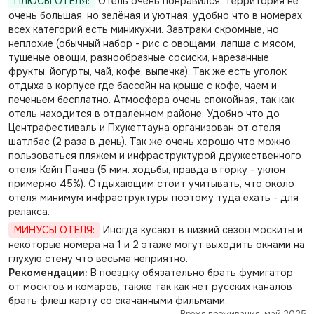
ПЛЮСЫ ОТЕЛЯ:
Отель очень понравился. Территория не
очень большая, но зелёная и уютная, удобно что в номерах
всех категорий есть миникухни. Завтраки скромные, но
неплохие (обычный набор - рис с овощами, лапша с мясом,
тушеные овощи, разнообразные сосиски, нарезанные
фрукты, йогурты, чай, кофе, выпечка). Так же есть уголок
отдыха в корпусе где бассейн на крыше с кофе, чаем и
печеньем бесплатно. Атмосфера очень спокойная, так как
отель находится в отдалённом районе. Удобно что до
Центрафестиваль и Пхукеттауна организован от отеля
шатлбас (2 раза в день). Так же очень хорошо что можно
пользоваться пляжем и инфраструктурой дружественного
отеля Кейп Панва (5 мин. ходьбы, правда в горку - уклон
примерно 45%). Отдыхающим стоит учитывать, что около
отеля минимум инфраструктуры поэтому туда ехать - для
релакса.
МИНУСЫ ОТЕЛЯ:
Иногда кусают в низкий сезон москиты и
некоторые номера на 1 и 2 этаже могут выходить окнами на
глухую стену что весьма неприятно.
Рекомендации:
В поездку обязательно брать фумигатор
от москтов и комаров, также так как нет русских каналов
брать флеш карту со скачанными фильмами.