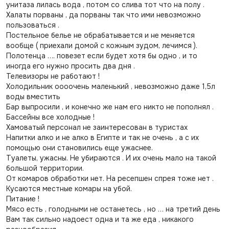
унитаза лилась вода , потом со слива тот что на полу .
Халаты порваны , да порваны так что ими невозможно
пользоваться .
Постельное белье не обрабатывается и не меняется
вообще ( приехали домой с кожным зудом, лечимся ).
Полотенца …. повезет если будет хотя бы одно , и то
иногда его нужно просить два дня .
Телевизоры не работают !
Холодильник оооочень маленький , невозможно даже 1,5л
воды вместить
Бар выпросили , и конечно же нам его никто не пополнял .
Бассейны все холодные !
Хамоватый персонал не заинтересован в туристах
Напитки алко и не алко в Египте и так не очень , а с их
помощью они становились еще ужаснее.
Туалеты, ужасны. Не убираются . И их очень мало на такой
большой территории.
От комаров обработки нет. На ресепшен спрея тоже нет .
Кусаются местные комары на убой.
Питание !
Мясо есть , голодными не останетесь , но … на третий день
Вам так сильно надоест одна и та же еда , никакого