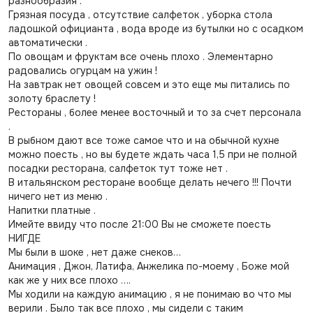
разнообразия .
Грязная посуда , отсутствие салфеток , уборка стола
ладошкой официанта , вода вроде из бутылки но с осадком
автоматически .
По овощам и фруктам все очень плохо . Элементарно
радовались огурцам на ужин !
На завтрак нет овощей совсем и это еще мы питались по
золоту браслету !
Рестораны , более менее восточный и то за счет персонала
.
В рыбном дают все тоже самое что и на обычной кухне
можно поесть , но вы будете ждать часа 1,5 при не полной
посадки ресторана, салфеток тут тоже нет .
В итальянском ресторане вообще делать нечего !!! Почти
ничего нет из меню .
Напитки платные .
Имейте ввиду что после 21:00 Вы не сможете поесть
НИГДЕ
Мы были в шоке , нет даже снеков…
Анимация , Джон, Латифа, Анжелика по-моему , Боже мой
как же у них все плохо ….
Мы ходили на каждую анимацию , я не понимаю во что мы
верили . Было так все плохо , мы сидели с таким