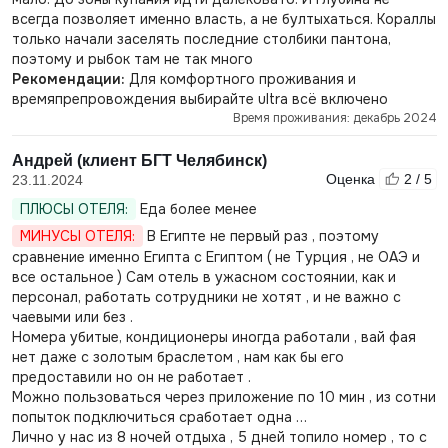
всегда позволяет именно власть, а не бултыхаться. Кораллы
только начали заселять последние столбики пантона,
поэтому и рыбок там не так много
Рекомендации:
Для комфортного проживания и
времяпрепровождения выбирайте ultra всё включено
Время проживания: декабрь 2024
Андрей (клиент БГТ Челябинск)
Оценка
2 / 5
23.11.2024
ПЛЮСЫ ОТЕЛЯ:
Еда более менее
МИНУСЫ ОТЕЛЯ:
В Египте не первый раз , поэтому
сравнение именно Египта с Египтом ( не Турция , не ОАЭ и
все остальное ) Сам отель в ужасном состоянии, как и
персонал, работать сотрудники не хотят , и не важно с
чаевыми или без .
Номера убитые, кондиционеры иногда работали , вай фая
нет даже с золотым браслетом , нам как бы его
предоставили но он не работает .
Можно пользоваться через приложение по 10 мин , из сотни
попыток подключиться сработает одна …
Лично у нас из 8 ночей отдыха , 5 дней топило номер , то с