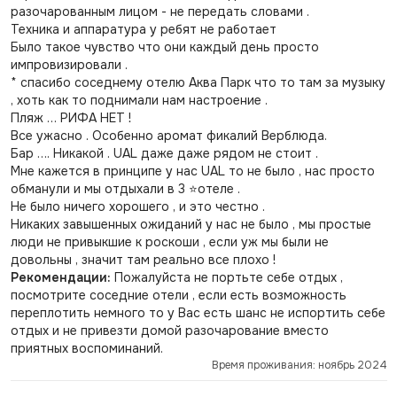
разочарованным лицом - не передать словами .
Техника и аппаратура у ребят не работает
Было такое чувство что они каждый день просто
импровизировали .
* спасибо соседнему отелю Аква Парк что то там за музыку
, хоть как то поднимали нам настроение .
Пляж … РИФА НЕТ !
Все ужасно . Особенно аромат фикалий Верблюда.
Бар …. Никакой . UAL даже даже рядом не стоит .
Мне кажется в принципе у нас UAL то не было , нас просто
обманули и мы отдыхали в 3 ⭐️отеле .
Не было ничего хорошего , и это честно .
Никаких завышенных ожиданий у нас не было , мы простые
люди не привыкшие к роскоши , если уж мы были не
довольны , значит там реально все плохо !
Рекомендации:
Пожалуйста не портьте себе отдых ,
посмотрите соседние отели , если есть возможность
переплотить немного то у Вас есть шанс не испортить себе
отдых и не привезти домой разочарование вместо
приятных воспоминаний.
Время проживания: ноябрь 2024