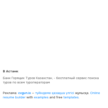
В Астане:
Банк Горящих Туров Казахстан, - бесплатный сервис поиска
туров по всем туроператорам
Реклама:
cvgun.io
—
түйіндеме қазақша
үлгісі
жұмысқа.
Online
resume builder
with
examples
and free
templates
.