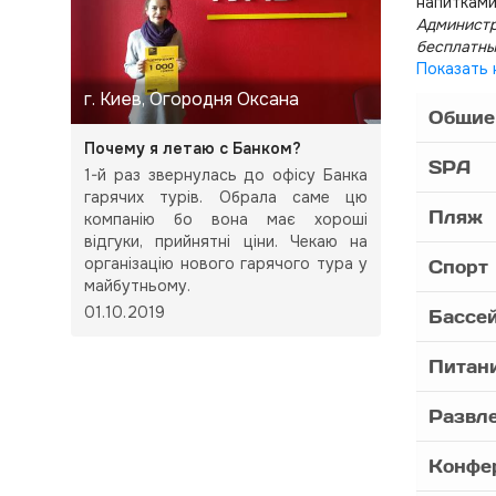
напитками
Администр
бесплатны
Показать 
г. Киев, Огородня Оксана
Общие
Почему я летаю с Банком?
SPA
1-й раз звернулась до офісу Банка
гарячих турів. Обрала саме цю
Пляж
компанію бо вона має хороші
відгуки, прийнятні ціни. Чекаю на
організацію нового гарячого тура у
Спорт
майбутньому.
01.10.2019
Бассе
Питан
Развл
Конфе