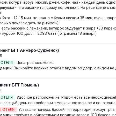
иски, йогурт, арбуз, мюсли, джем, кофе, чай - каждый день одн
девушки - что закончится сразу пополняют.. На ресепшене отзы
т.
 Ката - 12-15 мин, до пляжа с белым песком 35 мин, очень пон
можно понаблюдать за рыбками).
 есть бассейн с лежаками, ветерок обдувает и жара +30 перен
 курсом 100 долл = 3090 батт ( отдыхали 18 января)
лиент БГТ Анжеро-Судженск)
25
ОТЕЛЯ:
Цена, расположение.
дации:
Выбирайте верхние этажи с видом во двор, с видом на
лиент БГТ Тюмень)
4
ОТЕЛЯ:
Удобное расположение. Рядом есть все необходимое!
ь каждый день по требованию меняли постельное и полотенца
 ОТЕЛЯ:
Уставшие номера, бассейн и территория вокруг гряз
дации:
требуют в обязательном порядке залог в 100 баксов. п