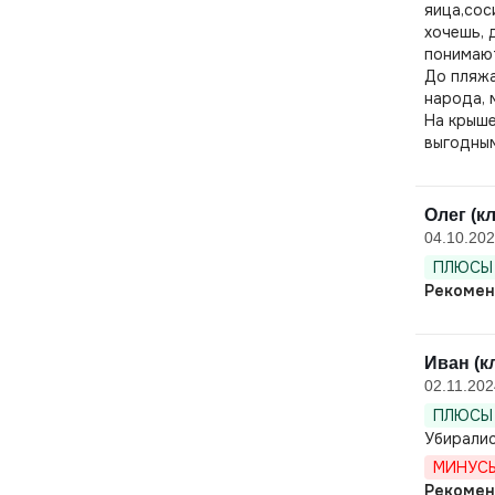
яица,сос
хочешь, 
понимаю
До пляжа
народа, 
На крыше
выгодным
Олег (к
04.10.20
ПЛЮСЫ 
Рекомен
Иван (к
02.11.202
ПЛЮСЫ 
Убиралис
МИНУСЫ
Рекомен