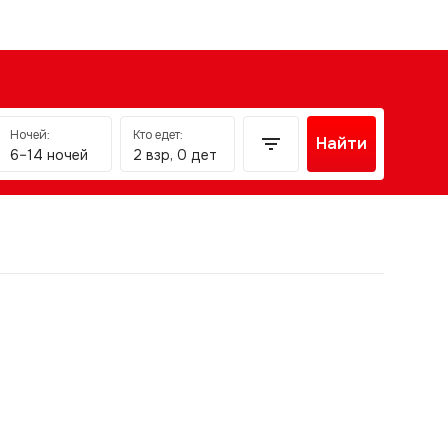
Ночей:
Кто едет:
Найти
6–14 ночей
2 взр, 0 дет