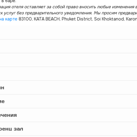
 в баре.
ация отеля оставляет за собой право вносить любые изменения в
х услуг без предварительного уведомления. Мы просим предвар
на карте
83100, KATA BEACH, Phuket District, Soi Khoktanod, Karo
йн
ие
ечения
ренц зал