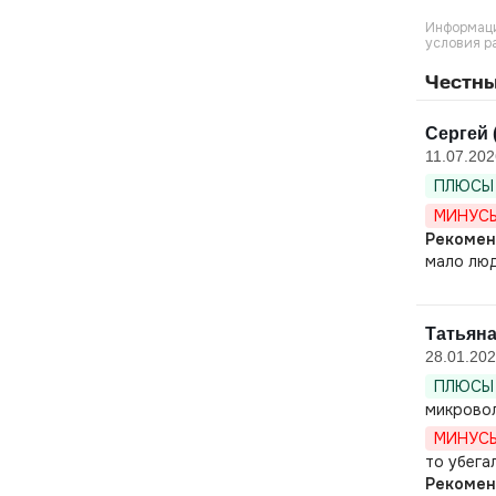
Информаци
условия р
Честны
Сергей 
11.07.202
ПЛЮСЫ 
МИНУСЫ
Рекомен
мало люд
Татьян
28.01.20
ПЛЮСЫ 
микровол
МИНУСЫ
то убегал
Рекомен