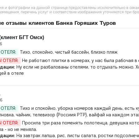
я и фотографии на данной странице предоставлены исключительно в ознак
азмещения, перечень услуг и соответствие изображения уточняются при бр
е отзывы клиентов Банка Горящих Туров
(клиент БГТ Омск)
6
ОТЕЛЯ:
Тихо, спокойно, чистый бассейн, близко пляж
 ОТЕЛЯ:
Не работают плитки в номерах, у нас была рабочая 
дации:
Ну если не разбалованы отелями, то отдыхать можно. Х
ей в отеле
а
26
ОТЕЛЯ:
Тихо и спокойно, уборка номеров каждый день, есть ку
новка, чайник, телевизор (Россиия РТР), вайфай на каждом эта
 ОТЕЛЯ:
Просила три раза поменять полотенца, девушка котор
а - но не меняла.
дации:
На завтрак лапша, рис, листы салата, ростки подсолнечн