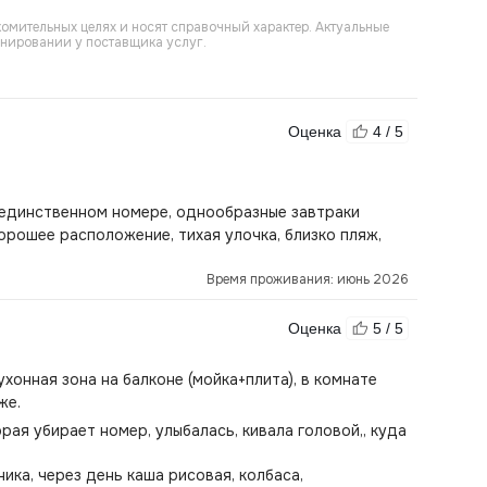
омительных целях и носят справочный характер. Актуальные
онировании у поставщика услуг.
Оценка
4 / 5
в единственном номере, однообразные завтраки
орошее расположение, тихая улочка, близко пляж,
Время проживания: июнь 2026
Оценка
5 / 5
хонная зона на балконе (мойка+плита), в комнате
же.
ая убирает номер, улыбалась, кивала головой,, куда
ика, через день каша рисовая, колбаса,