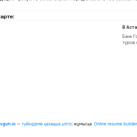
арте:
В Аста
Банк Г
туров 
cvgun.io
—
түйіндеме қазақша
үлгісі
жұмысқа.
Online resume builde