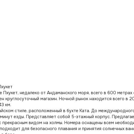
Пхукет
е Пхукет, недалеко от Андаманского моря, всего в 600 метрах 
н круглосуточный магазин. Ночной рынок находится всего в 
43 км.
айском стиле, расположенный в бухте Ката. До международного
 минут езды. Представляет собой 5-этажный корпус. Предлага
с прекрасным видом на холмы. Номера оснащены всем необход
 подходит для безопасного плавания и принятия солнечных ван