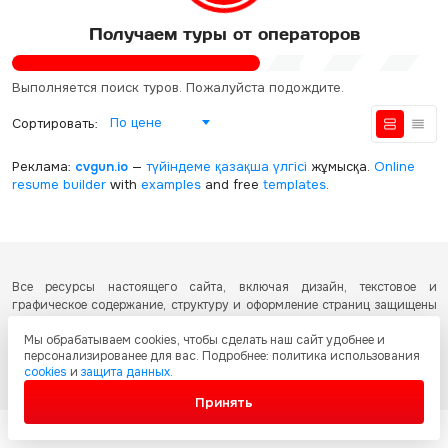
Получаем туры от операторов
Выполняется поиск туров. Пожалуйста подождите.
По цене
Сортировать:
Реклама:
cvgun.io
—
түйіндеме қазақша
үлгісі
жұмысқа.
Online
resume builder
with
examples
and free
templates
.
Все ресурсы настоящего сайта, включая дизайн, текстовое и
графическое содержание, структуру и оформление страниц защищены
международными соглашениями и законодательством Республики
Мы обрабатываем cookies, чтобы сделать наш сайт удобнее и
Казахстан об охране авторских прав и интеллектуальной собственности.
персонализированее для вас. Подробнее: политика использования
Любое копирование и распространение материалов сайта без
cookies
и
защита данных
.
письменного разрешения запрещено.
Принять