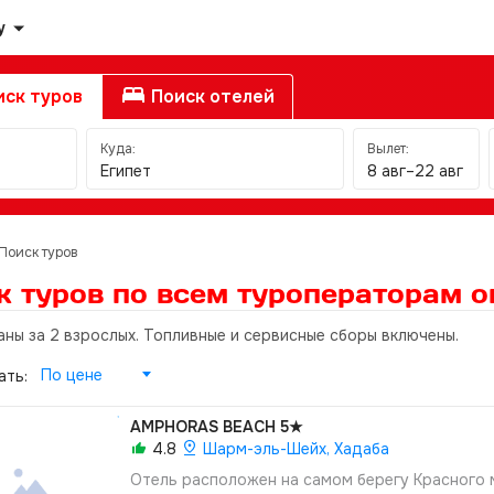
у
ск туров
Поиск отелей
Куда:
Вылет:
Египет
8 авг–22 авг
Поиск туров
к туров по всем туроператорам
о
аны за 2 взрослых. Топливные и сервисные сборы включены.
По цене
ать:
AMPHORAS BEACH
5★
4.8
Шарм-эль-Шейх, Хадаба
Отель расположен на самом берегу Красного 