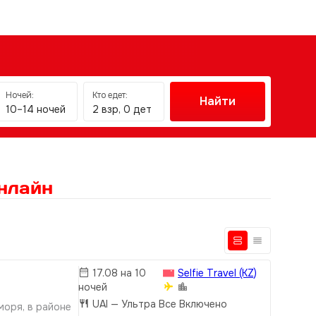
Ночей:
Кто едет:
Найти
10–14 ночей
2 взр, 0 дет
нлайн
17.08 на 10
Selfie Travel (KZ)
ночей
UAI
— Ультра Все Включено
моря, в районе