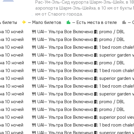
Рас-Ум-Эль-Сид курорта Шарм-Эль-Шейх, в 18
аэропорта Шарм-Эль-Шейха, в 10 км от бухты 
км от Старого города.
Отель состоит из одного 2-этажного главного
ь билеты
— Мало билетов
— Есть места в отеле
— О
этажного здания Chalet. Номерной фонд отел
на 10 ночей
UAI
— Ультра Все Включено
promo / DBL
440 номеров.
 на 10 ночей
UAI
— Ультра Все Включено
promo / DBL
на 10 ночей
UAI
— Ультра Все Включено
1 bed room chalet
на 10 ночей
UAI
— Ультра Все Включено
superior garden 
 на 10 ночей
UAI
— Ультра Все Включено
promo / DBL
 на 10 ночей
UAI
— Ультра Все Включено
1 bed room chalet
 на 10 ночей
UAI
— Ультра Все Включено
superior garden 
 на 10 ночей
UAI
— Ультра Все Включено
1 bed room chalet
 на 10 ночей
UAI
— Ультра Все Включено
superior garden 
на 10 ночей
UAI
— Ультра Все Включено
promo / DBL
 на 10 ночей
UAI
— Ультра Все Включено
promo / DBL
на 10 ночей
UAI
— Ультра Все Включено
superior pool vi
на 10 ночей
UAI
— Ультра Все Включено
1 bed room chalet
на 10 ночей
UAI
— Ультра Все Включено
superior garden 