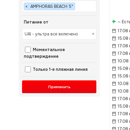
AMPHORAS BEACH 5*
×
— Ест
Питание от
17.08 
UAI - ультра все включено
15.08
17.08 
Моментальное
17.08 
подтверждение
10.08
15.08
Только 1-я пляжная линия
15.08
10.08
Применить
10.08
17.08 
15.08
17.08 
17.08 
17.08 