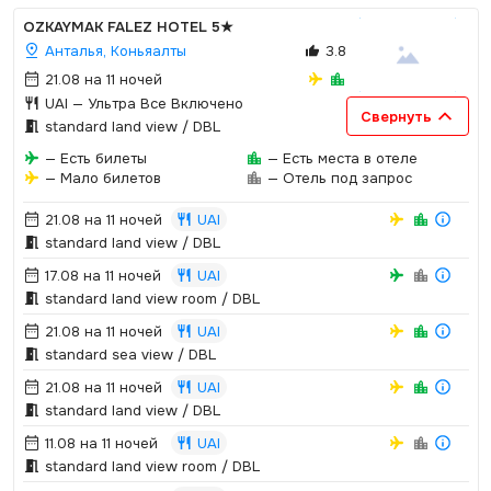
OZKAYMAK FALEZ HOTEL
5★
Анталья, Коньяалты
3.8
21.08 на 11 ночей
UAI
— Ультра Все Включено
Свернуть
standard land view / DBL
— Есть билеты
— Есть места в отеле
— Мало билетов
— Отель под запрос
21.08 на 11 ночей
UAI
standard land view / DBL
17.08 на 11 ночей
UAI
standard land view room / DBL
21.08 на 11 ночей
UAI
standard sea view / DBL
21.08 на 11 ночей
UAI
standard land view / DBL
11.08 на 11 ночей
UAI
standard land view room / DBL