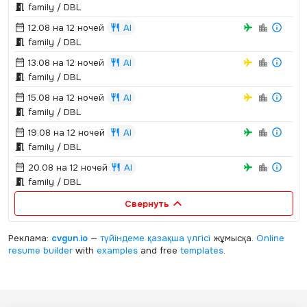
family / DBL
12.08 на 12 ночей
AI
family / DBL
13.08 на 12 ночей
AI
family / DBL
15.08 на 12 ночей
AI
family / DBL
19.08 на 12 ночей
AI
family / DBL
20.08 на 12 ночей
AI
family / DBL
Свернуть
Реклама:
cvgun.io
—
түйіндеме қазақша
үлгісі
жұмысқа.
Online
resume builder
with
examples
and free
templates
.