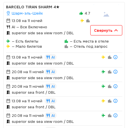
BARCELO TIRAN SHARM
4★
Шарм-эль-Шейх
4.7
13.08 на 11 ночей
AI
— Все Включено
Свернуть
superior side sea view room / DBL
— Есть билеты
— Есть места в отеле
— Мало билетов
— Отель под запрос
13.08 на 11 ночей
AI
superior side sea view room / DBL
20.08 на 11 ночей
AI
superior side sea view room / DBL
20.08 на 11 ночей
AI
superior sea front / DBL
13.08 на 11 ночей
AI
superior sea front / DBL
20.08 на 11 ночей
AI
superior side sea view room / DBL