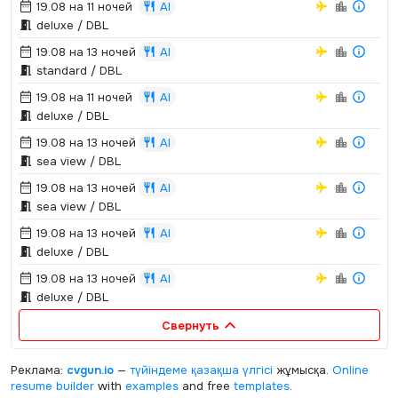
19.08 на 11 ночей
AI
deluxe / DBL
19.08 на 13 ночей
AI
standard / DBL
19.08 на 11 ночей
AI
deluxe / DBL
19.08 на 13 ночей
AI
sea view / DBL
19.08 на 13 ночей
AI
sea view / DBL
19.08 на 13 ночей
AI
deluxe / DBL
19.08 на 13 ночей
AI
deluxe / DBL
Свернуть
Реклама:
cvgun.io
—
түйіндеме қазақша
үлгісі
жұмысқа.
Online
resume builder
with
examples
and free
templates
.