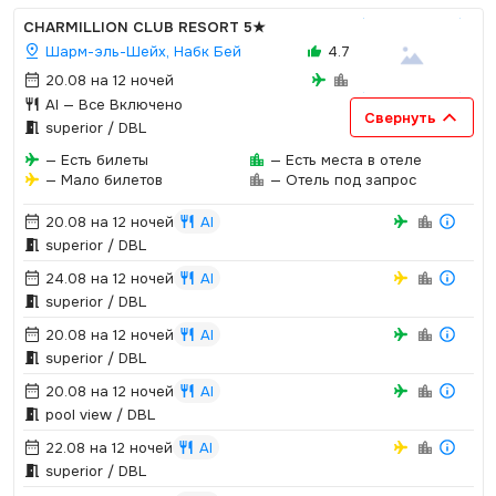
CHARMILLION CLUB RESORT
5★
Шарм-эль-Шейх, Набк Бей
4.7
20.08 на 12 ночей
AI
— Все Включено
Свернуть
superior / DBL
— Есть билеты
— Есть места в отеле
— Мало билетов
— Отель под запрос
20.08 на 12 ночей
AI
superior / DBL
24.08 на 12 ночей
AI
superior / DBL
20.08 на 12 ночей
AI
superior / DBL
20.08 на 12 ночей
AI
pool view / DBL
22.08 на 12 ночей
AI
superior / DBL