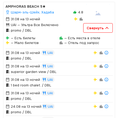
AMPHORAS BEACH
5★
Шарм-эль-Шейх, Хадаба
4.8
31.08 на 13 ночей
UAI
— Ультра Все Включено
Свернуть
promo / DBL
— Есть билеты
— Есть места в отеле
— Мало билетов
— Отель под запрос
31.08 на 13 ночей
UAI
promo / DBL
31.08 на 13 ночей
UAI
superior garden view / DBL
31.08 на 13 ночей
UAI
1 bed room chalet.­ / DBL
31.08 на 13 ночей
UAI
promo / DBL
24.08 на 13 ночей
UAI
promo / DBL