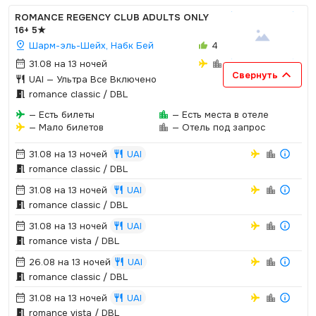
ROMANCE REGENCY CLUB ADULTS ONLY
16+
5★
Шарм-эль-Шейх, Набк Бей
4
31.08 на 13 ночей
Свернуть
UAI
— Ультра Все Включено
romance classic / DBL
— Есть билеты
— Есть места в отеле
— Мало билетов
— Отель под запрос
31.08 на 13 ночей
UAI
romance classic / DBL
31.08 на 13 ночей
UAI
romance classic / DBL
31.08 на 13 ночей
UAI
romance vista / DBL
26.08 на 13 ночей
UAI
romance classic / DBL
31.08 на 13 ночей
UAI
romance vista / DBL