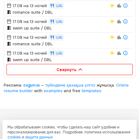
17.08 на 13 ночей
UAI
romance suite / DBL
17.08 на 13 ночей
UAI
swim up suite / DBL
17.08 на 13 ночей
UAI
romance suite / DBL
17.08 на 13 ночей
UAI
swim up suite / DBL
Свернуть
Реклама:
cvgun.io
—
түйіндеме қазақша
үлгісі
жұмысқа.
Online
resume builder
with
examples
and free
templates
.
Все ресурсы настоящего сайта, включая дизайн, текстовое и
Мы обрабатываем cookies, чтобы сделать наш сайт удобнее и
графическое содержание, структуру и оформление страниц защищены
персонализированее для вас. Подробнее: политика использования
международными соглашениями и законодательством Республики
cookies
и
защита данных
.