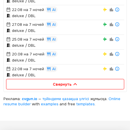
deluxe / DBL
22.08 на 7 ночей
AI
deluxe / DBL
27.08 на 7 ночей
AI
deluxe / DBL
25.08 на 7 ночей
AI
deluxe / DBL
20.08 на 7 ночей
AI
deluxe / DBL
22.08 на 7 ночей
AI
deluxe / DBL
Свернуть
Реклама:
cvgun.io
—
түйіндеме қазақша
үлгісі
жұмысқа.
Online
resume builder
with
examples
and free
templates
.