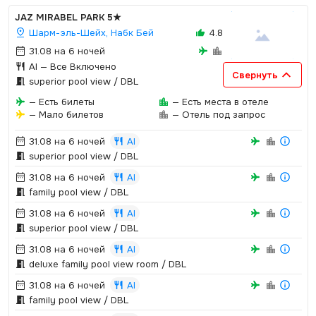
JAZ MIRABEL PARK
5★
Шарм-эль-Шейх, Набк Бей
4.8
31.08 на 6 ночей
AI
— Все Включено
Свернуть
superior pool view / DBL
— Есть билеты
— Есть места в отеле
— Мало билетов
— Отель под запрос
31.08 на 6 ночей
AI
superior pool view / DBL
31.08 на 6 ночей
AI
family pool view / DBL
31.08 на 6 ночей
AI
superior pool view / DBL
31.08 на 6 ночей
AI
deluxe family pool view room / DBL
31.08 на 6 ночей
AI
family pool view / DBL