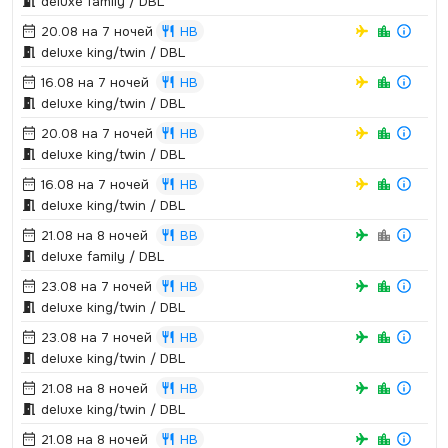
deluxe room.­ / DBL
23.08 на 7 ночей
BB
deluxe room.­ / DBL
18.08 на 7 ночей
BB
deluxe triple room / DBL
18.08 на 7 ночей
HB
deluxe room.­ / DBL
16.08 на 7 ночей
HB
deluxe king/twin / DBL
16.08 на 7 ночей
HB
deluxe king/twin / DBL
20.08 на 7 ночей
HB
deluxe king/twin / DBL
20.08 на 7 ночей
HB
deluxe king/twin / DBL
20.08 на 7 ночей
BB
deluxe family room / DBL