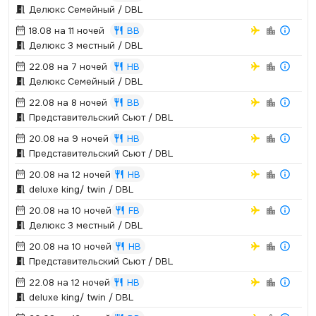
22.08 на 8 ночей
BB
deluxe king/ twin / DBL
16.08 на 7 ночей
BB
executive suite / DBL
18.08 на 11 ночей
BB
Делюкс 3 местный / DBL
16.08 на 7 ночей
FB
deluxe room.­ / DBL
18.08 на 7 ночей
FB
deluxe triple room / DBL
20.08 на 7 ночей
HB
executive suite / DBL
23.08 на 7 ночей
FB
deluxe room.­ / DBL
20.08 на 10 ночей
HB
deluxe triple room / DBL
23.08 на 7 ночей
HB
deluxe triple room / DBL