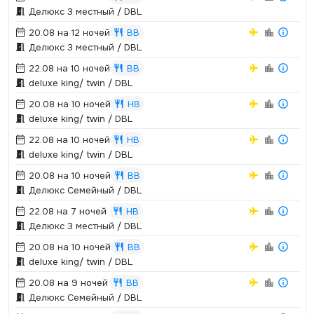
20.08 на 10 ночей
HB
deluxe room.­ / DBL
16.08 на 7 ночей
HB
deluxe room.­ / DBL
16.08 на 7 ночей
BB
deluxe triple room / DBL
20.08 на 7 ночей
BB
executive suite / DBL
20.08 на 7 ночей
FB
deluxe room.­ / DBL
23.08 на 7 ночей
BB
deluxe triple room / DBL
22.08 на 12 ночей
BB
deluxe king/ twin / DBL
16.08 на 7 ночей
HB
deluxe room.­ / DBL
20.08 на 7 ночей
BB
executive suite / DBL