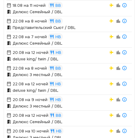
20.08 на 12 ночей
BB
deluxe king/ twin / DBL
22.08 на 7 ночей
BB
Делюкс 3 местный / DBL
23.08 на 7 ночей
HB
deluxe room.­ / DBL
18.08 на 7 ночей
FB
deluxe room.­ / DBL
18.08 на 7 ночей
HB
deluxe triple room / DBL
21.08 на 6 ночей
BB
deluxe king/twin / DBL
23.08 на 9 ночей
HB
deluxe triple room / DBL
23.08 на 9 ночей
FB
deluxe room.­ / DBL
20.08 на 7 ночей
HB