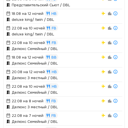
23.08 на 9 ночей
FB
deluxe triple room / DBL
20.08 на 12 ночей
BB
deluxe room.­ / DBL
18.08 на 7 ночей
FB
deluxe family room / DBL
22.08 на 7 ночей
BB
Представительский Сьют / DBL
23.08 на 7 ночей
HB
deluxe family room / DBL
22.08 на 12 ночей
BB
deluxe king/ twin / DBL
20.08 на 12 ночей
BB
deluxe room.­ / DBL
23.08 на 9 ночей
FB
deluxe triple room / DBL
18.08 на 7 ночей
FB
deluxe family room / DBL