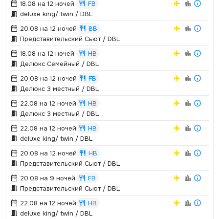
20.08 на 10 ночей
HB
deluxe family room / DBL
23.08 на 9 ночей
HB
executive suite / DBL
20.08 на 12 ночей
BB
deluxe king/ twin / DBL
22.08 на 8 ночей
HB
Делюкс 3 местный / DBL
22.08 на 7 ночей
BB
Делюкс 3 местный / DBL
22.08 на 7 ночей
FB
deluxe king/ twin / DBL
18.08 на 11 ночей
HB
deluxe king/ twin / DBL
18.08 на 11 ночей
BB
Делюкс Семейный / DBL
22.08 на 8 ночей
BB
Представительский Сьют / DBL