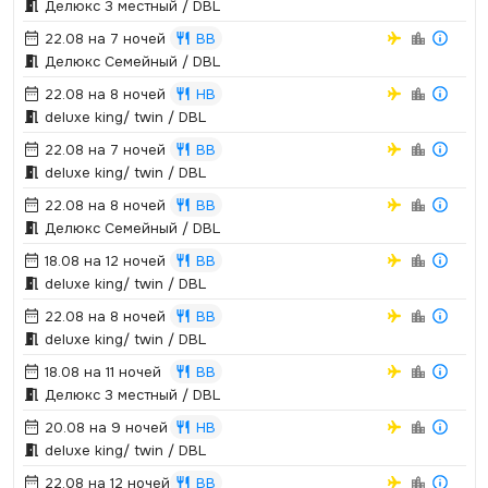
deluxe triple room / DBL
20.08 на 9 ночей
BB
deluxe king/ twin / DBL
20.08 на 10 ночей
BB
deluxe triple room / DBL
20.08 на 10 ночей
HB
deluxe room.­ / DBL
16.08 на 7 ночей
BB
deluxe triple room / DBL
20.08 на 7 ночей
FB
deluxe room.­ / DBL
20.08 на 7 ночей
HB
deluxe triple room / DBL
23.08 на 7 ночей
BB
deluxe family / DBL
21.08 на 8 ночей
BB
deluxe family / DBL