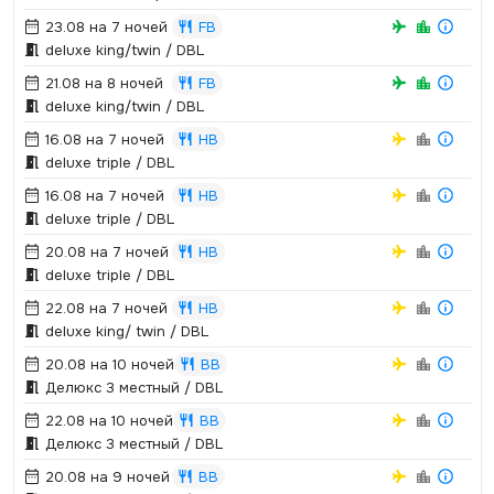
deluxe king/twin / DBL
23.08 на 7 ночей
HB
deluxe king/twin / DBL
21.08 на 8 ночей
HB
deluxe king/twin / DBL
21.08 на 8 ночей
HB
deluxe king/twin / DBL
22.08 на 10 ночей
BB
deluxe king/ twin / DBL
20.08 на 10 ночей
BB
deluxe triple room / DBL
20.08 на 10 ночей
BB
deluxe king/ twin / DBL
16.08 на 7 ночей
BB
deluxe family / DBL
20.08 на 7 ночей
BB
deluxe family / DBL
20.08 на 7 ночей
HB