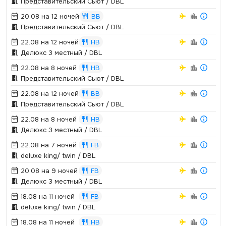
deluxe king/ twin / DBL
20.08 на 7 ночей
FB
deluxe triple room / DBL
18.08 на 9 ночей
HB
deluxe room.­ / DBL
20.08 на 7 ночей
HB
executive suite / DBL
16.08 на 7 ночей
FB
deluxe room.­ / DBL
22.08 на 8 ночей
BB
Делюкс Семейный / DBL
16.08 на 7 ночей
HB
deluxe triple room / DBL
23.08 на 7 ночей
HB
deluxe triple room / DBL
18.08 на 12 ночей
BB
deluxe king/ twin / DBL