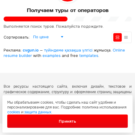
Получаем туры от операторов
Выполняется поиск туров. Пожалуйста подождите.
По цене
Сортировать:
Реклама:
cvgun.io
—
түйіндеме қазақша
үлгісі
жұмысқа.
Online
resume builder
with
examples
and free
templates
.
Все ресурсы настоящего сайта, включая дизайн, текстовое и
графическое содержание, структуру и оформление страниц защищены
международными соглашениями и законодательством Республики
Мы обрабатываем cookies, чтобы сделать наш сайт удобнее и
Казахстан об охране авторских прав и интеллектуальной собственности.
персонализированее для вас. Подробнее: политика использования
Любое копирование и распространение материалов сайта без
cookies
и
защита данных
.
письменного разрешения запрещено.
Принять