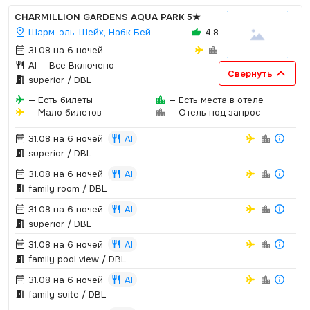
CHARMILLION GARDENS AQUA PARK
5★
Шарм-эль-Шейх, Набк Бей
4.8
31.08 на 6 ночей
AI
— Все Включено
Свернуть
superior / DBL
— Есть билеты
— Есть места в отеле
— Мало билетов
— Отель под запрос
31.08 на 6 ночей
AI
superior / DBL
31.08 на 6 ночей
AI
family room / DBL
31.08 на 6 ночей
AI
superior / DBL
31.08 на 6 ночей
AI
family pool view / DBL
31.08 на 6 ночей
AI
family suite / DBL