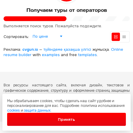
Получаем туры от операторов
Выполняется поиск туров. Пожалуйста подождите.
По цене
Сортировать:
Реклама:
cvgun.io
—
түйіндеме қазақша
үлгісі
жұмысқа.
Online
resume builder
with
examples
and free
templates
.
Все ресурсы настоящего сайта, включая дизайн, текстовое и
графическое содержание, структуру и оформление страниц защищены
международными соглашениями и законодательством Республики
Мы обрабатываем cookies, чтобы сделать наш сайт удобнее и
Казахстан об охране авторских прав и интеллектуальной собственности.
персонализированее для вас. Подробнее: политика использования
Любое копирование и распространение материалов сайта без
cookies
и
защита данных
.
письменного разрешения запрещено.
Принять