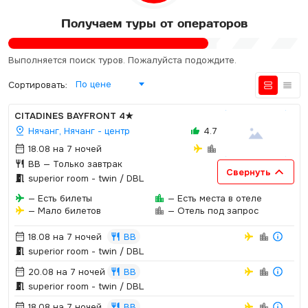
Получаем туры от операторов
Выполняется поиск туров. Пожалуйста подождите.
По цене
Сортировать:
CITADINES BAYFRONT
4★
Нячанг, Нячанг - центр
4.7
18.08 на 7 ночей
BB
— Только завтрак
Свернуть
superior room - twin / DBL
— Есть билеты
— Есть места в отеле
— Мало билетов
— Отель под запрос
18.08 на 7 ночей
BB
superior room - twin / DBL
20.08 на 7 ночей
BB
superior room - twin / DBL
18.08 на 7 ночей
BB