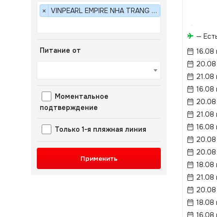
VINPEARL EMPIRE NHA TRANG AFFILIATED BY MELIA (EX. MELIA VINPEARL NHA TRANG EMPIRE) 5*
×
— Ест
Питание от
16.08
20.08
21.08
16.08
Моментальное
20.08
подтверждение
21.08
16.08
Только 1-я пляжная линия
20.08
20.08
Применить
18.08
21.08
20.08
18.08
16.08