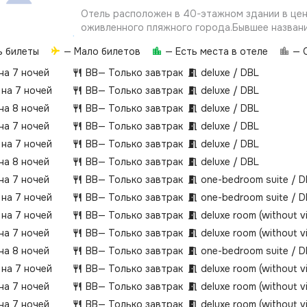
Отель расположен в 40-этажном здании в це
оживленного пляжного города.Бывшее название
Vinpearl Nha Trang Empire.
ь билеты
— Мало билетов
— Есть места в отеле
— О
 на 7 ночей
BB
— Только завтрак
deluxe / DBL
 на 7 ночей
BB
— Только завтрак
deluxe / DBL
 на 8 ночей
BB
— Только завтрак
deluxe / DBL
 на 7 ночей
BB
— Только завтрак
deluxe / DBL
 на 7 ночей
BB
— Только завтрак
deluxe / DBL
 на 8 ночей
BB
— Только завтрак
deluxe / DBL
 на 7 ночей
BB
— Только завтрак
one-bedroom suite / 
 на 7 ночей
BB
— Только завтрак
one-bedroom suite / 
 на 7 ночей
BB
— Только завтрак
deluxe room (without 
 на 7 ночей
BB
— Только завтрак
deluxe room (without 
 на 8 ночей
BB
— Только завтрак
one-bedroom suite / 
 на 7 ночей
BB
— Только завтрак
deluxe room (without 
 на 7 ночей
BB
— Только завтрак
deluxe room (without 
 на 7 ночей
BB
— Только завтрак
deluxe room (without 