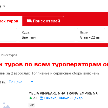
у
ск туров
Поиск отелей
Куда:
Вылет:
Вьетнам
8 авг–22 авг
Поиск туров
к туров по всем туроператорам
о
аны за 2 взрослых. Топливные и сервисные сборы включены.
По цене
ать:
MELIA VINPEARL NHA TRANG EMPIRE
5★
4.8
Нячанг, Нячанг - центр
VIP