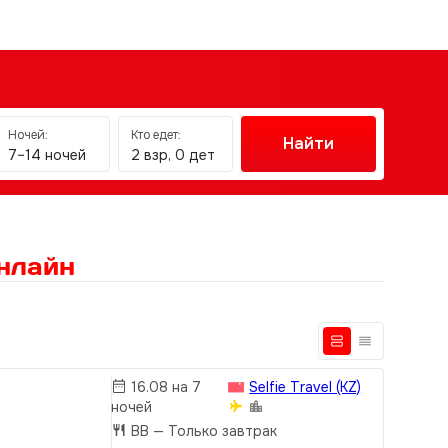
Ночей:
Кто едет:
Найти
7–14 ночей
2 взр, 0 дет
нлайн
16.08 на 7
Selfie Travel (KZ)
ночей
BB
— Только завтрак