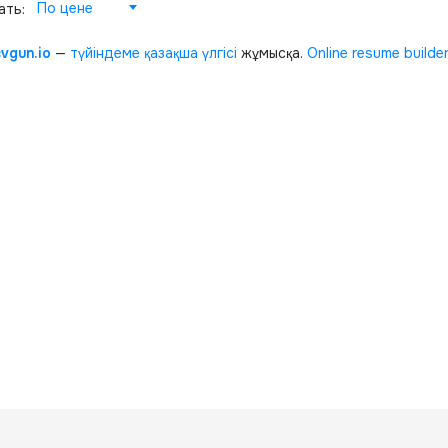
По цене
ать:
cvgun.io
—
түйіндеме қазақша
үлгісі
жұмысқа.
Online resume builde