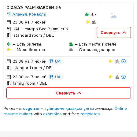
DIZALYA PALM GARDEN
5★
Аланья, Конаклы
4.7
23.08 на 7 ночей
UAI
— Ультра Все Включено
Свернуть
.­standard room / DBL
— Есть билеты
— Есть места в отеле
— Мало билетов
— Отель под запрос
23.08 на 7 ночей
UAI
.­standard room / DBL
23.08 на 7 ночей
UAI
family room / DBL
Свернуть
Реклама:
cvgun.io
—
түйіндеме қазақша
үлгісі
жұмысқа.
Online
resume builder
with
examples
and free
templates
.