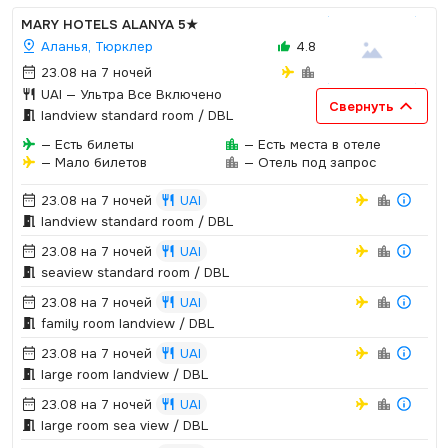
MARY HOTELS ALANYA
5★
Аланья, Тюрклер
4.8
23.08 на 7 ночей
UAI
— Ультра Все Включено
Свернуть
landview standard room / DBL
— Есть билеты
— Есть места в отеле
— Мало билетов
— Отель под запрос
23.08 на 7 ночей
UAI
landview standard room / DBL
23.08 на 7 ночей
UAI
seaview standard room / DBL
23.08 на 7 ночей
UAI
family room landview / DBL
23.08 на 7 ночей
UAI
large room landview / DBL
23.08 на 7 ночей
UAI
large room sea view / DBL