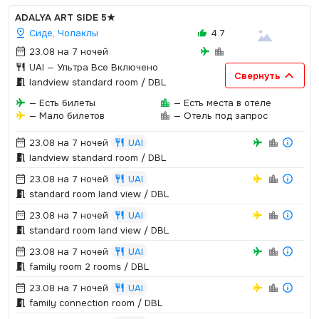
ADALYA ART SIDE
5★
Сиде, Чолаклы
4.7
23.08 на 7 ночей
UAI
— Ультра Все Включено
Свернуть
landview standard room / DBL
— Есть билеты
— Есть места в отеле
— Мало билетов
— Отель под запрос
23.08 на 7 ночей
UAI
landview standard room / DBL
23.08 на 7 ночей
UAI
standard room land view / DBL
23.08 на 7 ночей
UAI
standard room land view / DBL
23.08 на 7 ночей
UAI
family room 2 rooms / DBL
23.08 на 7 ночей
UAI
family connection room / DBL