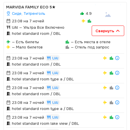
MARVIDA FAMILY ECO
5★
Сиде, Титренголь
4.9
23.08 на 7 ночей
UAI
— Ультра Все Включено
Свернуть
hotel standard room / DBL
— Есть билеты
— Есть места в отеле
— Мало билетов
— Отель под запрос
23.08 на 7 ночей
UAI
hotel standard room / DBL
23.08 на 7 ночей
UAI
hotel standard room type a / DBL
23.08 на 7 ночей
UAI
hotel standard room / DBL
23.08 на 7 ночей
UAI
hotel standard room type a / DBL
23.08 на 7 ночей
UAI
hotel standard room lake view / DBL