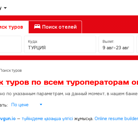
у
ск туров
Поиск отелей
Куда:
Вылет:
ТУРЦИЯ
9 авг–23 авг
Поиск туров
к туров по всем туроператорам
о
 но по указанным параметрам, на данный момент, в нашем банке
По цене
ать:
cvgun.io
—
түйіндеме қазақша
үлгісі
жұмысқа.
Online resume builde