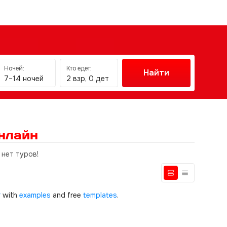
Ночей:
Кто едет:
Найти
7–14 ночей
2 взр, 0 дет
нлайн
 нет туров!
r
with
examples
and free
templates
.