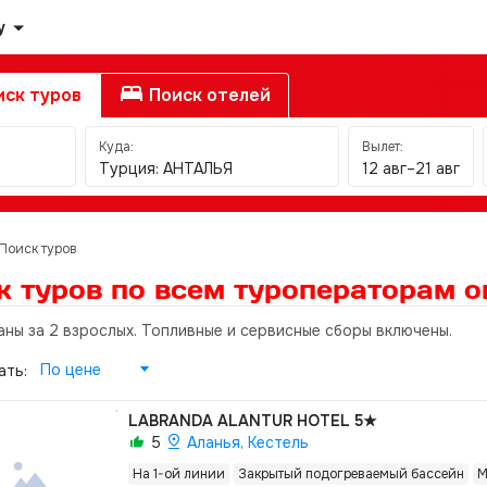
у
ск туров
Поиск отелей
Куда:
Вылет:
Турция: АНТАЛЬЯ
12 авг–21 авг
Поиск туров
к туров по всем туроператорам
о
аны за 2 взрослых. Топливные и сервисные сборы включены.
По цене
ать:
LABRANDA ALANTUR HOTEL
5★
5
Аланья, Кестель
На 1-ой линии
Закрытый подогреваемый бассейн
М