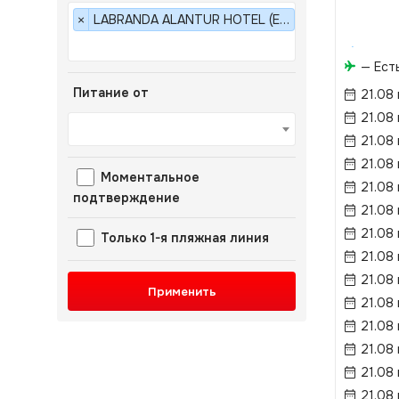
LABRANDA ALANTUR HOTEL (EX. MARITIM CLUB) 5*
×
— Ест
Питание от
21.08
21.08
21.08
21.08
Моментальное
21.08
подтверждение
21.08
21.08
Только 1-я пляжная линия
21.08
21.08
Применить
21.08
21.08
21.08
21.08
21.08