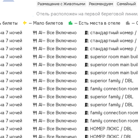
Размещение с Животными
Рекомендуем
Семейный
Отель расположен на первой береговой линии, 
от центра города Алании. На площади в 40 00
ь билеты
— Мало билетов
— Есть места в отеле
— О
находится ботанический сад с различными ви
деревьев.
 на 7 ночей
AI
— Все Включено
стандартный номер /
 на 7 ночей
AI
— Все Включено
стандартный номер /
 на 7 ночей
AI
— Все Включено
стандартный номер /
 на 7 ночей
AI
— Все Включено
superior room main bui
 на 7 ночей
AI
— Все Включено
superior room main bui
 на 7 ночей
AI
— Все Включено
superior room main bui
 на 7 ночей
AI
— Все Включено
superior family / DBL
 на 7 ночей
AI
— Все Включено
family connection roo
 на 7 ночей
AI
— Все Включено
superior family / DBL
 на 7 ночей
AI
— Все Включено
superior family / DBL
 на 7 ночей
AI
— Все Включено
family connection roo
 на 7 ночей
AI
— Все Включено
family connection roo
 на 7 ночей
AI
— Все Включено
НОМЕР ЛЮКС / DBL
 на 7 ночей
AI
— Все Включено
НОМЕР ЛЮКС / DBL