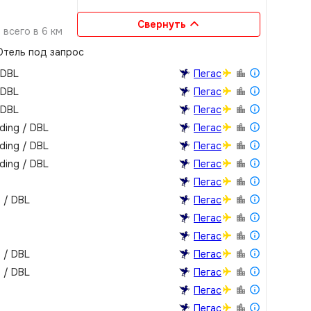
Свернуть
всего в 6 км
0 кв.м
тель под запрос
дами растений и
 DBL
Пегас
 DBL
Пегас
 DBL
Пегас
lding / DBL
Пегас
lding / DBL
Пегас
lding / DBL
Пегас
Пегас
m / DBL
Пегас
Пегас
Пегас
m / DBL
Пегас
m / DBL
Пегас
Пегас
Пегас