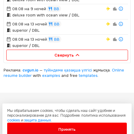
08.08 на 9 ночей
BB
deluxe room with ocean view / DBL
08.08 на 13 ночей
BB
superior / DBL
08.08 на 13 ночей
BB
superior / DBL
Свернуть
Реклама:
cvgun.io
—
түйіндеме қазақша
үлгісі
жұмысқа.
Online
resume builder
with
examples
and free
templates
.
Все ресурсы настоящего сайта, включая дизайн, текстовое и
Мы обрабатываем cookies, чтобы сделать наш сайт удобнее и
графическое содержание, структуру и оформление страниц защищены
персонализированее для вас. Подробнее: политика использования
международными соглашениями и законодательством Республики
cookies
и
защита данных
.
Казахстан об охране авторских прав и интеллектуальной собственности.
Любое копирование и распространение материалов сайта без
Принять
письменного разрешения запрещено.