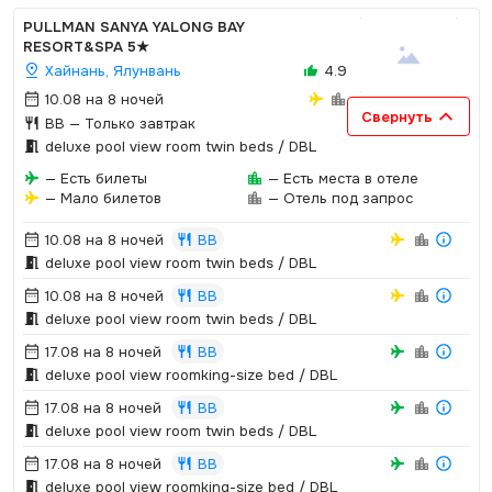
PULLMAN SANYA YALONG BAY
RESORT&SPA
5★
Хайнань, Ялунвань
4.9
10.08 на 8 ночей
Свернуть
BB
— Только завтрак
deluxe pool view room twin beds / DBL
— Есть билеты
— Есть места в отеле
— Мало билетов
— Отель под запрос
10.08 на 8 ночей
BB
deluxe pool view room twin beds / DBL
10.08 на 8 ночей
BB
deluxe pool view room twin beds / DBL
17.08 на 8 ночей
BB
deluxe pool view roomking-size bed / DBL
17.08 на 8 ночей
BB
deluxe pool view room twin beds / DBL
17.08 на 8 ночей
BB
deluxe pool view roomking-size bed / DBL