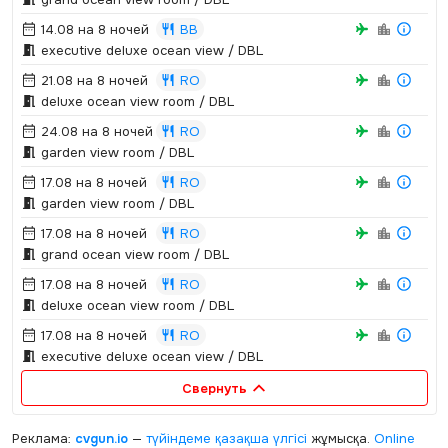
14.08 на 8 ночей
BB
executive deluxe ocean view / DBL
21.08 на 8 ночей
RO
deluxe ocean view room / DBL
24.08 на 8 ночей
RO
garden view room / DBL
17.08 на 8 ночей
RO
garden view room / DBL
17.08 на 8 ночей
RO
grand ocean view room / DBL
17.08 на 8 ночей
RO
deluxe ocean view room / DBL
17.08 на 8 ночей
RO
executive deluxe ocean view / DBL
Свернуть
Реклама:
cvgun.io
—
түйіндеме қазақша
үлгісі
жұмысқа.
Online