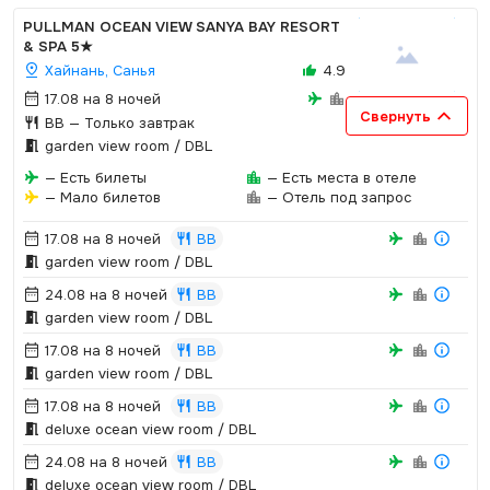
PULLMAN OCEAN VIEW SANYA BAY RESORT
& SPA
5★
Хайнань, Санья
4.9
17.08 на 8 ночей
Свернуть
BB
— Только завтрак
garden view room / DBL
— Есть билеты
— Есть места в отеле
— Мало билетов
— Отель под запрос
17.08 на 8 ночей
BB
garden view room / DBL
24.08 на 8 ночей
BB
garden view room / DBL
17.08 на 8 ночей
BB
garden view room / DBL
17.08 на 8 ночей
BB
deluxe ocean view room / DBL
24.08 на 8 ночей
BB
deluxe ocean view room / DBL