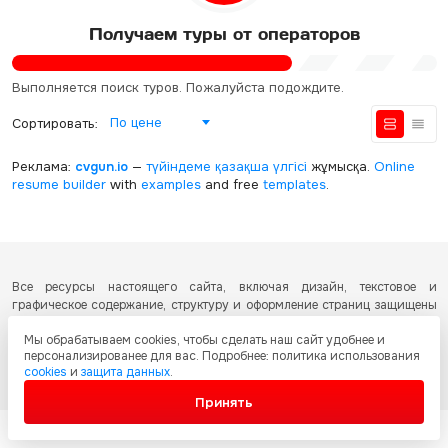
Получаем туры от операторов
Выполняется поиск туров. Пожалуйста подождите.
По цене
Сортировать:
Реклама:
cvgun.io
—
түйіндеме қазақша
үлгісі
жұмысқа.
Online
resume builder
with
examples
and free
templates
.
Все ресурсы настоящего сайта, включая дизайн, текстовое и
графическое содержание, структуру и оформление страниц защищены
международными соглашениями и законодательством Республики
Мы обрабатываем cookies, чтобы сделать наш сайт удобнее и
Казахстан об охране авторских прав и интеллектуальной собственности.
персонализированее для вас. Подробнее: политика использования
Любое копирование и распространение материалов сайта без
cookies
и
защита данных
.
письменного разрешения запрещено.
Принять