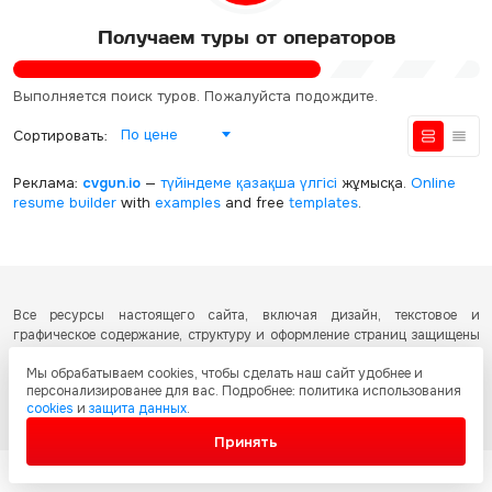
Получаем туры от операторов
Выполняется поиск туров. Пожалуйста подождите.
По цене
Сортировать:
Реклама:
cvgun.io
—
түйіндеме қазақша
үлгісі
жұмысқа.
Online
resume builder
with
examples
and free
templates
.
Все ресурсы настоящего сайта, включая дизайн, текстовое и
графическое содержание, структуру и оформление страниц защищены
международными соглашениями и законодательством Республики
Мы обрабатываем cookies, чтобы сделать наш сайт удобнее и
Казахстан об охране авторских прав и интеллектуальной собственности.
персонализированее для вас. Подробнее: политика использования
Любое копирование и распространение материалов сайта без
cookies
и
защита данных
.
письменного разрешения запрещено.
Принять