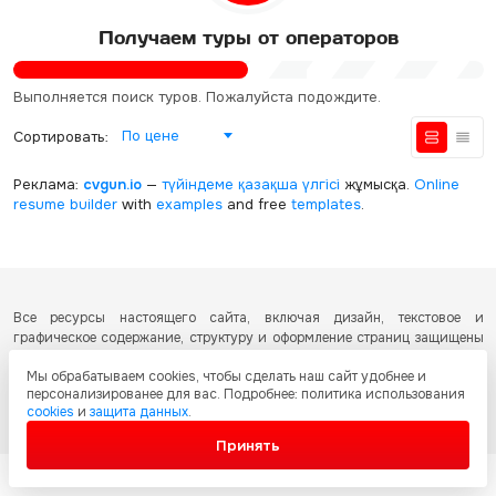
Получаем туры от операторов
Выполняется поиск туров. Пожалуйста подождите.
По цене
Сортировать:
Реклама:
cvgun.io
—
түйіндеме қазақша
үлгісі
жұмысқа.
Online
resume builder
with
examples
and free
templates
.
Все ресурсы настоящего сайта, включая дизайн, текстовое и
графическое содержание, структуру и оформление страниц защищены
международными соглашениями и законодательством Республики
Мы обрабатываем cookies, чтобы сделать наш сайт удобнее и
Казахстан об охране авторских прав и интеллектуальной собственности.
персонализированее для вас. Подробнее: политика использования
Любое копирование и распространение материалов сайта без
cookies
и
защита данных
.
письменного разрешения запрещено.
Принять