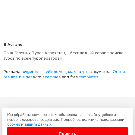
В Астане:
Банк Горящих Туров Казахстан, - бесплатный сервис поиска
туров по всем туроператорам
Реклама:
cvgun.io
—
түйіндеме қазақша
үлгісі
жұмысқа.
Online
resume builder
with
examples
and free
templates
.
Все ресурсы настоящего сайта, включая дизайн, текстовое и
Мы обрабатываем cookies, чтобы сделать наш сайт удобнее и
графическое содержание, структуру и оформление страниц защищены
персонализированее для вас. Подробнее: политика использования
международными соглашениями и законодательством Республики
cookies
и
защита данных
.
Казахстан об охране авторских прав и интеллектуальной собственности.
Любое копирование и распространение материалов сайта без
Принять