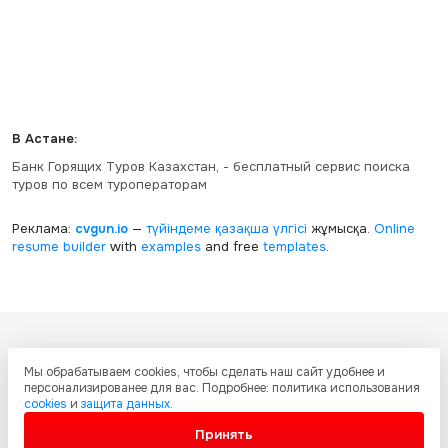
В Астане:
Банк Горящих Туров Казахстан, - бесплатный сервис поиска
туров по всем туроператорам
Реклама:
cvgun.io
—
түйіндеме қазақша
үлгісі
жұмысқа.
Online
resume builder
with
examples
and free
templates
.
Все ресурсы настоящего сайта, включая дизайн, текстовое и
Мы обрабатываем cookies, чтобы сделать наш сайт удобнее и
графическое содержание, структуру и оформление страниц защищены
персонализированее для вас. Подробнее: политика использования
международными соглашениями и законодательством Республики
cookies
и
защита данных
.
Казахстан об охране авторских прав и интеллектуальной собственности.
Любое копирование и распространение материалов сайта без
Принять
письменного разрешения запрещено.