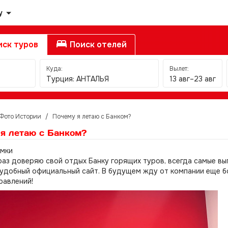
у
ск туров
Поиск отелей
Куда:
Вылет:
Турция: АНТАЛЬЯ
13 авг–23 авг
Фото Истории
/
Почему я летаю с Банком?
я летаю с Банком?
имки
аз доверяю свой отдых Банку горящих туров, всегда самые вы
удобный официальный сайт. В будущем жду от компании еще б
равлений!