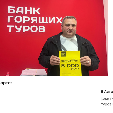
арте:
В Аста
Банк Г
туров 