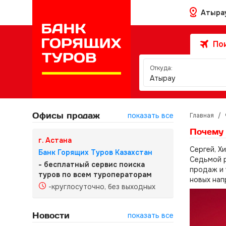
Атыра
Пои
Откуда:
Атырау
Офисы продаж
показать все
Главная
/
Почему 
г. Астана
Сергей, Х
Банк Горящих Туров Казахстан
Седьмой р
- бесплатный сервис поиска
продаж и 
туров по всем туроператорам
новых нап
-круглосуточно, без выходных
Новости
показать все