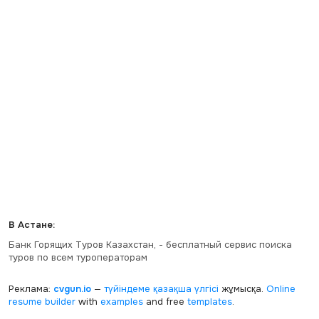
В Астане:
Банк Горящих Туров Казахстан, - бесплатный сервис поиска
туров по всем туроператорам
Реклама:
cvgun.io
—
түйіндеме қазақша
үлгісі
жұмысқа.
Online
resume builder
with
examples
and free
templates
.